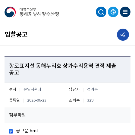
공유하기
입찰공고
항로표지선 동해누리호 상가수리용역 견적 제출
공고
부서
운영지원과
담당자
정겨운
등록일
2026-06-23
조회수
329
첨부파일
공고문.hml