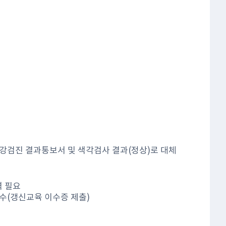
강검진 결과통보서 및 색각검사 결과(정상)로 대체
력 필요
수(갱신교육 이수증 제출)