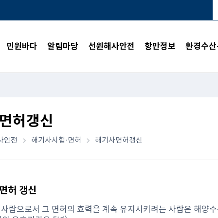
민원바다
알림마당
선원해사안전
항만정보
환경수산
면허갱신
사안전
해기사시험·면허
해기사면허갱신
면허 갱신
 사람으로서 그 면허의 효력을 계속 유지시키려는 사람은 해양수