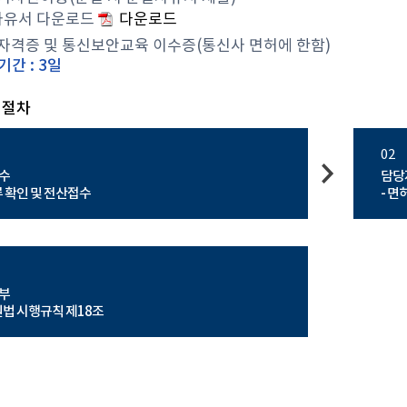
사유서 다운로드
다운로드
자격증 및 통신보안교육 이수증(통신사 면허에 한함)
기간 : 3일
리절차
02
수
담당
류 확인 및 전산접수
- 면
부
원법 시행규칙 제18조