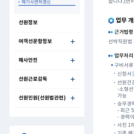
합니다.(면
해기사면허갱신
업무 
선원정보
근거법령
여객선운항정보
선박직원법 
업무처리
해사안전
구비서류 
신청서
선원근로감독
선원건
-소형선
가능
선원민원(선원법관련)
승무경
- 최근
- 경력
사진 1매
기존 해