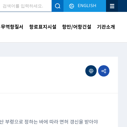
ENGLISH
검색
·무역항질서
항로표지시설
항만/어항건설
기관소개
인쇄하기
공유하기
산 부령으로 정하는 바에 따라 면허 갱신을 받아야