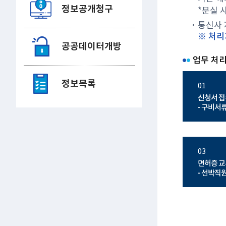
정보공개청구
*분실 
통신사 
※ 처리
공공데이터개방
업무 처
정보목록
01
신청서 접
- 구비서
03
면허증 교
- 선박직