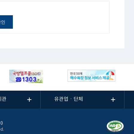
확인
기관
유관업ㆍ단체
00
d.