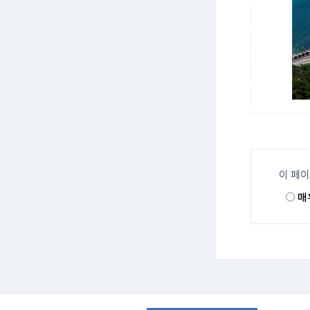
이 페
매