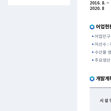
2016. 8. ~
2020. 8
어업현
어업인구 
어선수 :
수산물 생
주요생산물
개발계
시 설 