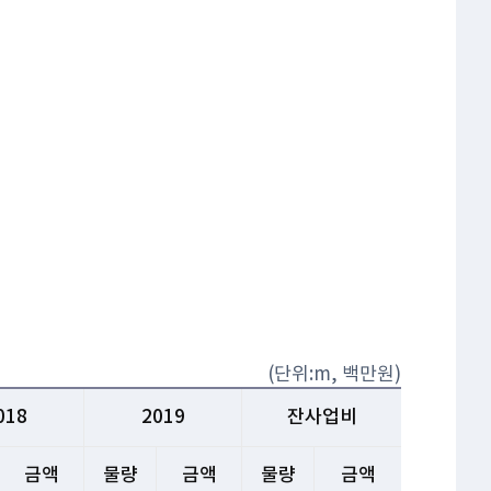
(단위:m, 백만원)
018
2019
잔사업비
금액
물량
금액
물량
금액