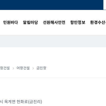
민원바다
알림마당
선원해사안전
항만정보
환경수산
어항건설
어항건설
금진항
시 옥계면 헌화로(금진리)