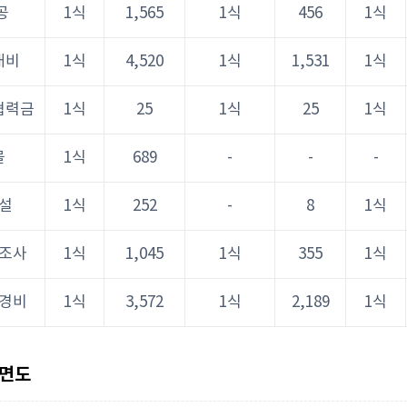
공
1식
1,565
1식
456
1식
재비
1식
4,520
1식
1,531
1식
협력금
1식
25
1식
25
1식
물
1식
689
-
-
-
설
1식
252
-
8
1식
조사
1식
1,045
1식
355
1식
경비
1식
3,572
1식
2,189
1식
평면도