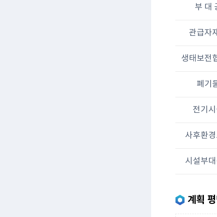
부 대 
관급자
생태보전
폐기
전기시
사후환경
시설부대
계획 