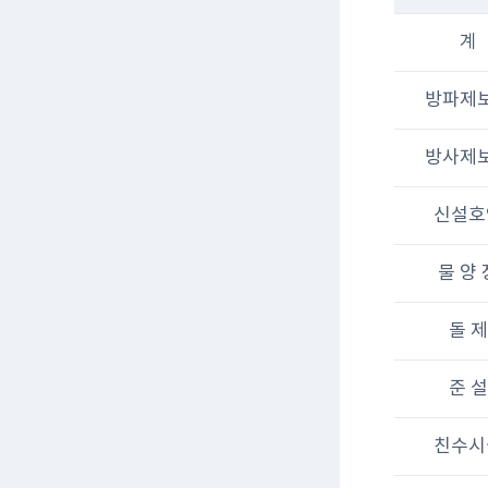
계
방파제
방사제
신설호
물 양 
돌 제
준 설
친수시