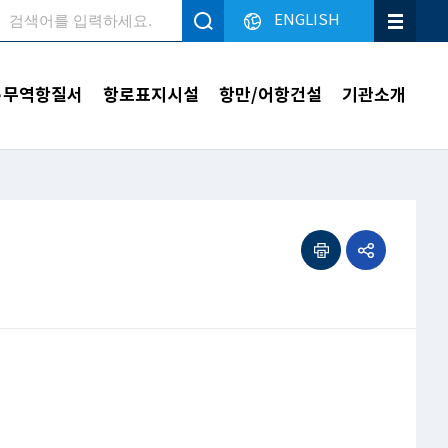
ENGLISH
검색
·무역항질서
항로표지시설
항만/어항건설
기관소개
인쇄하기
공유하기