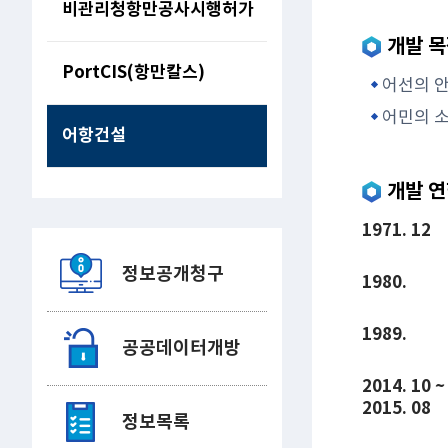
비관리청항만공사시행허가
개발 
PortCIS(항만칼스)
어선의 
어민의 
어항건설
개발 
1971. 12
정보공개청구
1980.
1989.
공공데이터개방
2014. 10 ~
2015. 08
정보목록