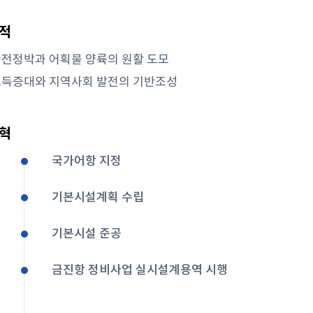
목적
안전정박과 어획물 양륙의 원활 도모
소득증대와 지역사회 발전의 기반조성
연혁
국가어항 지정
기본시설계획 수립
기본시설 준공
금진항 정비사업 실시설계용역 시행