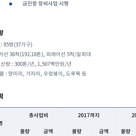
금진항 정비사업 시행
황
:
95명(37가구)
어선 36척(192.18톤), 외래어선 5척/일최대
산량 :
300톤/년, 1,507백만원/년
 :
양미리, 가자미, 우렁쉥이, 도루묵 등
획
총사업비
2017까지
2
명
물량
금액
물량
금액
물량