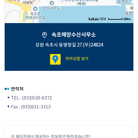
, NGII
100m
속초해양수산사무소
주소
강원특별자치도 속초시 동명항길 27
강원 속초시 동명항길 27 (우)24824
전화
033-520-6372
카카오맵 보기
주변 정류장
영금정입구
영금정입구
동현아파트
수복탑
연락처
TEL : (033)520-6372
Fax : (033)631-3313
이 페이지에서 제공하는 정보에 만족하셨습니까?