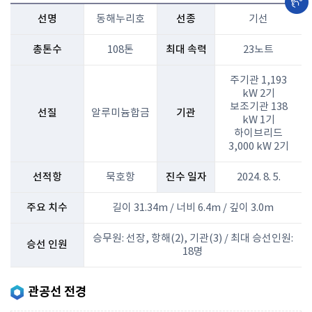
선명
동해누리호
선종
기선
총톤수
108톤
최대 속력
23노트
주기관 1,193
kW 2기
보조기관 138
선질
알루미늄합금
기관
kW 1기
하이브리드
3,000 kW 2기
선적항
묵호항
진수 일자
2024. 8. 5.
주요 치수
길이 31.34m / 너비 6.4m / 깊이 3.0m
승무원: 선장, 항해(2), 기관(3) / 최대 승선인원:
승선 인원
18명
관공선 전경