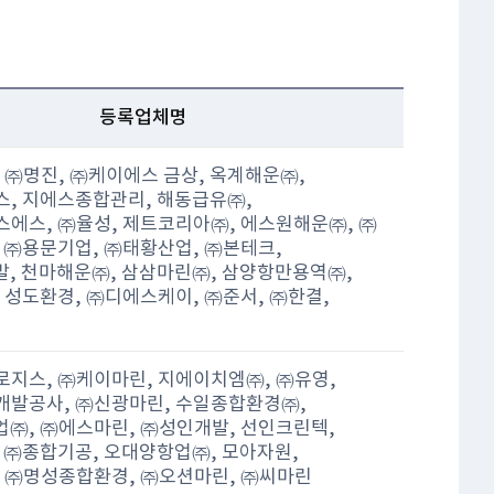
등록업체명
 ㈜명진, ㈜케이에스 금상, 옥계해운㈜,
, 지에스종합관리, 해동급유㈜,
에스, ㈜율성, 제트코리아㈜, 에스원해운㈜, ㈜
 ㈜용문기업, ㈜태황산업, ㈜본테크,
, 천마해운㈜, 삼삼마린㈜, 삼양항만용역㈜,
 성도환경, ㈜디에스케이, ㈜준서, ㈜한결,
지스, ㈜케이마린, 지에이치엠㈜, ㈜유영,
발공사, ㈜신광마린, 수일종합환경㈜,
㈜, ㈜에스마린, ㈜성인개발, 선인크린텍,
 ㈜종합기공, 오대양항업㈜, 모아자원,
 ㈜명성종합환경, ㈜오션마린, ㈜씨마린