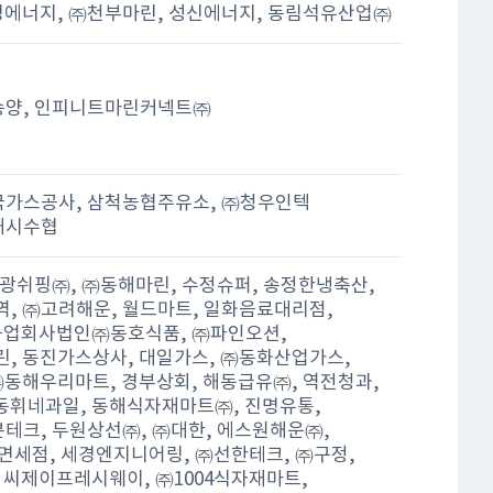
경에너지, ㈜천부마린, 성신에너지, 동림석유산업㈜
송양, 인피니트마린커넥트㈜
한국가스공사, 삼척농협주유소, ㈜청우인텍
동해시수협
 조광쉬핑㈜, ㈜동해마린, 수정슈퍼, 송정한냉축산,
, ㈜고려해운, 월드마트, 일화음료대리점,
농업회사법인㈜동호식품, ㈜파인오션,
, 동진가스상사, 대일가스, ㈜동화산업가스,
㈜동해우리마트, 경부상회, 해동급유㈜, 역전청과,
휘네과일, 동해식자재마트㈜, 진명유통,
본테크, 두원상선㈜, ㈜대한, 에스원해운㈜,
면세점, 세경엔지니어링, ㈜선한테크, ㈜구정,
 씨제이프레시웨이, ㈜1004식자재마트,