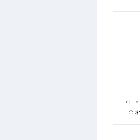
이 페
매