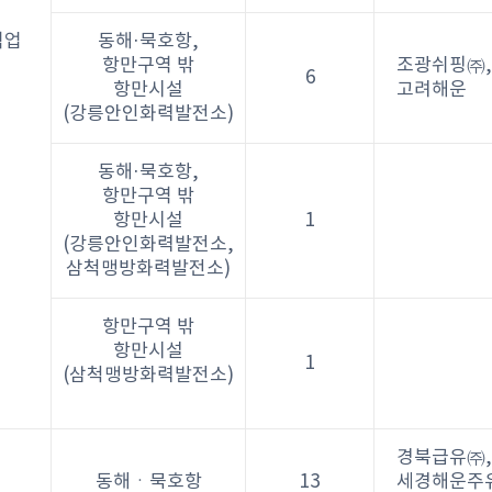
역업
동해·묵호항,
항만구역 밖
조광쉬핑㈜,
6
항만시설
고려해운
(강릉안인화력발전소)
동해·묵호항,
항만구역 밖
항만시설
1
(강릉안인화력발전소,
삼척맹방화력발전소)
항만구역 밖
항만시설
1
(삼척맹방화력발전소)
경북급유㈜,
동해ㆍ묵호항
13
세경해운주유