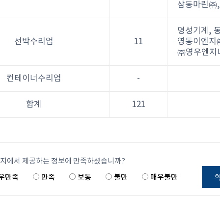
삼동마린㈜
명성기계, 
선박수리업
11
영동이엔지㈜
㈜영우엔지
컨테이너수리업
-
합계
121
이지에서 제공하는 정보에 만족하셨습니까?
우만족
만족
보통
불만
매우불만