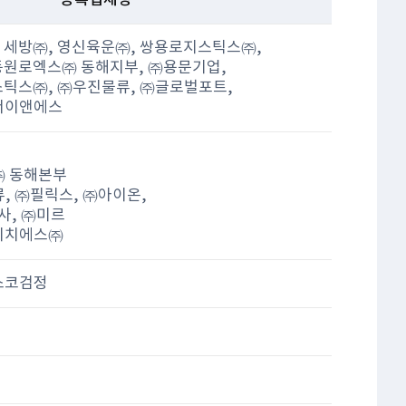
등록업체명
 세방㈜, 영신육운㈜, 쌍용로지스틱스㈜,
동원로엑스㈜ 동해지부, ㈜용문기업,
스틱스㈜, ㈜우진물류, ㈜글로벌포트,
서이앤에스
㈜ 동해본부
류, ㈜필릭스, ㈜아이온,
사, ㈜미르
에이치에스㈜
스코검정