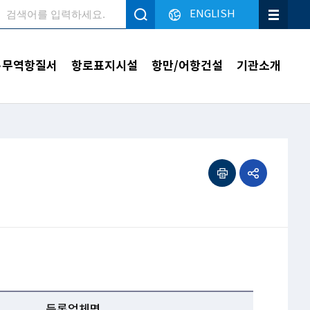
ENGLISH
검색
·무역항질서
항로표지시설
항만/어항건설
기관소개
인쇄하기
공유하기