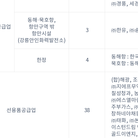
㈜경풍, 세
동해·묵호항,
공급업
항만구역 밖
3
㈜한유, ㈜
항만시설
(강릉안인화력발전소)
동해항 : 
한정
4
묵호항 : 
(합)해광,
㈜지에프무역
칠성청과, 
㈜에스엘마린
주부가스, 
선용품공급업
38
창하네야채동
㈜태화, ㈜
이스턴드림 
골드이엔지,