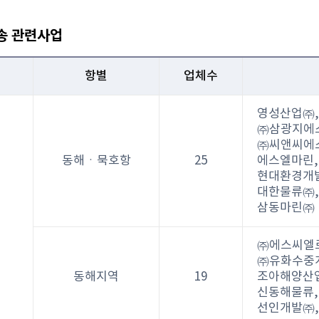
송 관련사업
항별
업체수
영성산업㈜,
㈜삼광지에스
㈜씨앤씨에스
동해ㆍ묵호항
25
에스엘마린,
현대환경개발
대한물류㈜,
삼동마린㈜
㈜에스씨엘로
㈜유화수중개
동해지역
19
조아해양산업
신동해물류,
선인개발㈜,