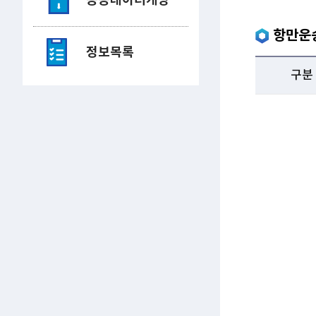
공공데이터개방
항만운
정보목록
구분