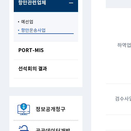
항만관련업체
예선업
항만운송사업
하역
PORT-MIS
선석회의 결과
검수사
정보공개청구