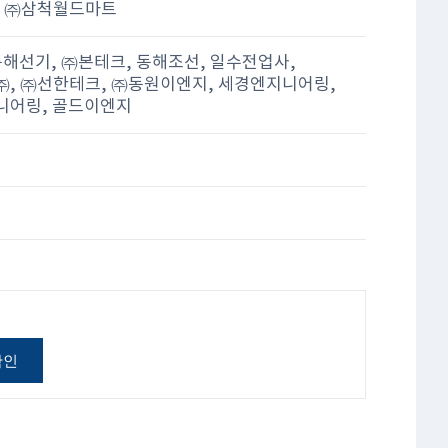
, ㈜삼척월드마트
동해선기, ㈜본테크, 동해조선, 일수전업사,
, ㈜선한테크, ㈜동원이엔지, 세경엔지니어링,
니어링, 골드이엔지
확인