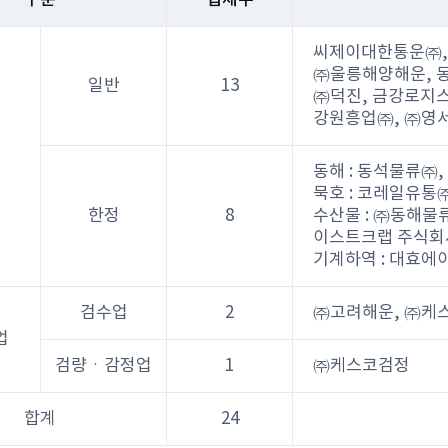
구분
업체수
씨제이대한통운㈜,
㈜울릉해양해운, 
일반
13
㈜덕진, 금강로지
강원흥업㈜, ㈜영
업
동해 : 동석물류㈜,
묵호 : 코레일유통
한정
8
수산물 : ㈜동해물
이스트크랩 주식회
기계하역 : 대효
검수업
2
㈜고려해운, ㈜케
업
검량ㆍ감정업
1
㈜케스코검정
합계
24