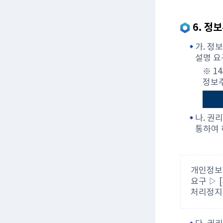
6. 정
가. 정
설명 요
※ 1
정보주
나. 권
통하여 
개인정보
요구 ▷ 
처리정지 