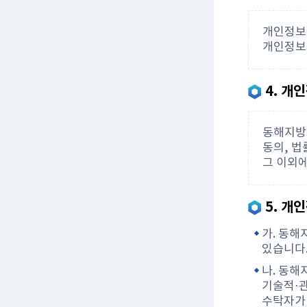
개인정보
개인정보파
4. 개
동해지방
동의, 
그 이외
5. 개
가. 동
있습니다
나. 동
기술적·관
수탁자가