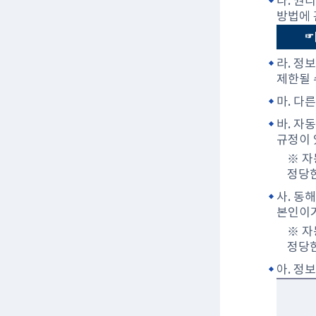
다. 권
방법에 
☞ 
라. 정
제한될 
마. 다
바. 자
규정이 
※ 자
정당한
사. 동
본인이거
※ 자
정당한
아. 정