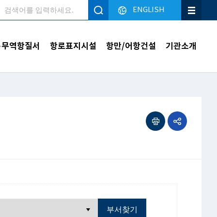
ENGLISH
검색
·무역항질서
항로표지시설
항만/어항건설
기관소개
인쇄하기
공유하기
부서찾기