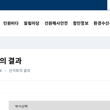
민원바다
알림마당
선원해사안전
항만정보
환경수산
의 결과
보
선석회의 결과