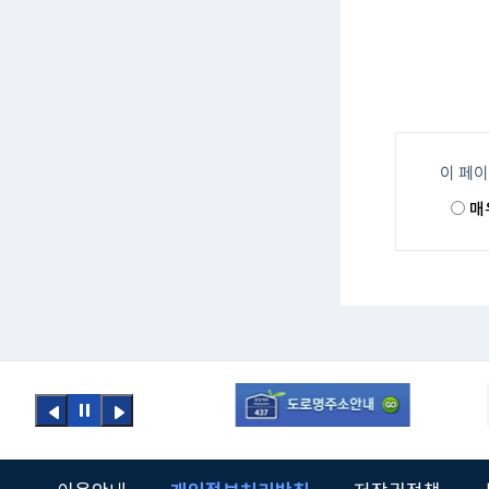
이 페
매
이전
정지
다음
버튼
버튼