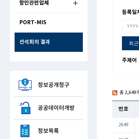
항만관련업체
등록일
PORT-MIS
선석회의 결과
최근
주제어
정보공개청구
총
2,649
공공데이터개방
번호
2649
정보목록