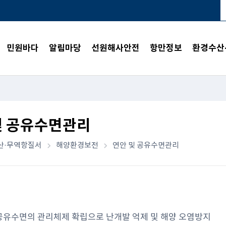
민원바다
알림마당
선원해사안전
항만정보
환경수산
및 공유수면관리
산·무역항질서
해양환경보전
연안 및 공유수면관리
공유수면의 관리체제 확립으로 난개발 억제 및 해양 오염방지