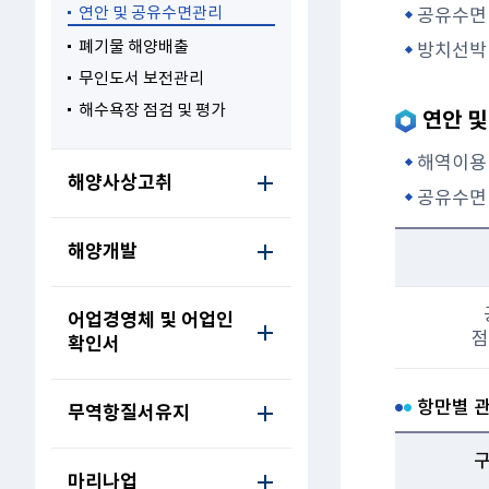
연안 및 공유수면관리
공유수면
폐기물 해양배출
방치선박
무인도서 보전관리
해수욕장 점검 및 평가
연안 및
해역이용 협
해양사상고취
공유수면 
해양개발
어업경영체 및 어업인
점
확인서
항만별 
무역항질서유지
구
마리나업