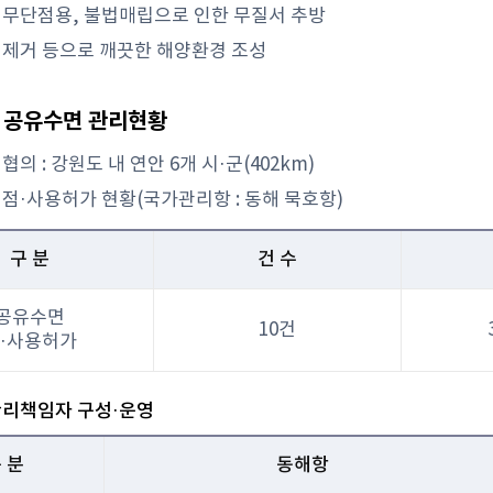
 무단점용, 불법매립으로 인한 무질서 추방
 제거 등으로 깨끗한 해양환경 조성
 공유수면 관리현황
의 : 강원도 내 연안 6개 시·군(402km)
점·사용허가 현황(국가관리항 : 동해 묵호항)
구 분
건 수
공유수면
10건
·사용허가
관리책임자 구성·운영
 분
동해항