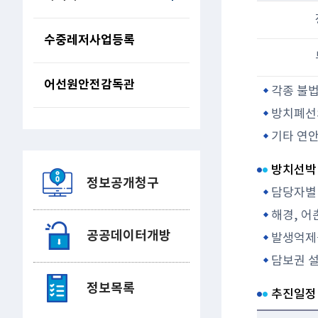
수중레저사업등록
어선원안전감독관
각종 불
방치폐선의
기타 연
방치선박
정보공개청구
담당자별
해경, 어
공공데이터개방
발생억제를
담보권 설
정보목록
추진일정