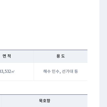
면 적
용 도
33,532㎡
해수 인수, 선가대 등
묵호항