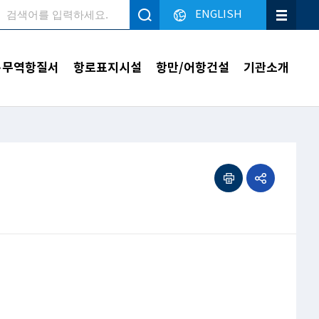
ENGLISH
검색
·무역항질서
항로표지시설
항만/어항건설
기관소개
인쇄하기
공유하기