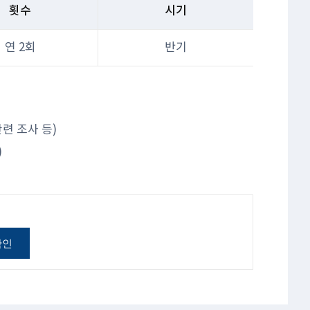
횟수
시기
연 2회
반기
련 조사 등)
)
확인