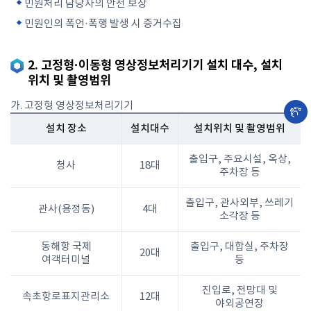
민원처리 담당자의 안전 보장
민원인의 폭언·폭행 발생 시 증거수집
2. 고정형·이동형 영상정보처리기기 설치 대수, 설치
위치 및 촬영범위
가. 고정형 영상정보처리기기
설치 장소
설치대수
설치위치 및 촬영범위
출입구, 주요시설, 옥상,
청사
18대
주차장 등
출입구, 관사외부, 쓰레기
관사(용정동)
4대
소각장 등
동해항 국제
출입구, 대합실, 주차장
20대
여객터미널
등
진입로, 전망대 및
속초항로표지관리소
12대
야외공연장