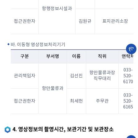
항행정보시설과
접근권한자
김원규
표지관리소장
바. 이동형 영상정보처리기기
구분
부서명
이름
직위
연락처
033-
항만물류과장
관리책임자
김선진
520-
직무대리
6170
항만물류과
033-
접근권한자
최세헌
주무관
520-
6165
4. 영상정보의 촬영시간, 보관기간 및 보관장소