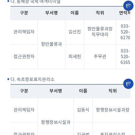
나. 동해항 국제 여객터미널
구분
부서명
이름
직위
연락처
033-
항만물류과장
관리책임자
김선진
520-
직무대리
6170
항만물류과
033-
접근권한자
최세헌
주무관
520-
6165
다. 속초항로표지관리소
구분
부서명
이름
직위
관리책임자
김동식
항행정보시설과장
항행정보시설과
접근권한자
김규범
표지관리소장