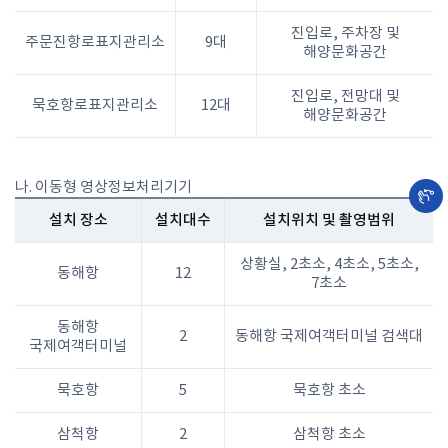
진입로, 주차장 및
주문진항로표지관리소
9대
해양문화공간
진입로, 전망대 및
묵호항로표지관리소
12대
해양문화공간
나. 이동형 영상정보처리기기
설치 장소
설치대수
설치위치 및 촬영범위
상황실, 2초소, 4초소, 5초소,
동해항
12
7초소
동해항
2
동해항 국제여객터미널 검색대
국제여객터미널
묵호항
5
묵호항 초소
삼척항
2
삼척항 초소